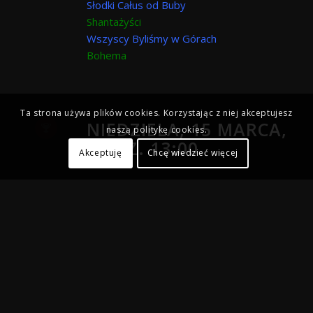
Słodki Całus od Buby
Shantażyści
Wszyscy Byliśmy w Górach
Bohema
Ta strona używa plików cookies. Korzystając z niej akceptujesz
NIEDZIELA, 15 MARCA,
naszą politykę cookies.
GODZ. 13:00
Akceptuję
Chcę wiedzieć więcej
Koncert laureatów
prowadzenie:
Ryszard Gawroński i
Łukasz Przywara
Werdykt Jury
Irena Salwowska
Bez Jacka
Laureaci 45. OSPPT Yapa