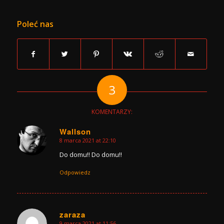
Poleć nas
3
KOMENTARZY:
Wallson
8 marca 2021 at 22:10
says:
Do domu!! Do domu!!
Odpowiedz
zaraza
9 marca 2021 at 11:56