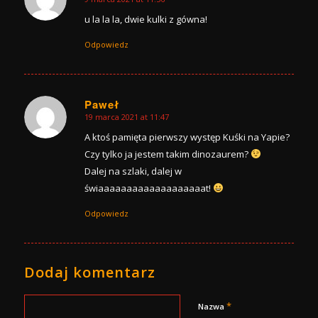
says:
u la la la, dwie kulki z gówna!
Odpowiedz
Paweł
19 marca 2021 at 11:47
says:
A ktoś pamięta pierwszy występ Kuśki na Yapie?
Czy tylko ja jestem takim dinozaurem?
Dalej na szlaki, dalej w
świaaaaaaaaaaaaaaaaaaat!
Odpowiedz
Dodaj komentarz
*
Nazwa