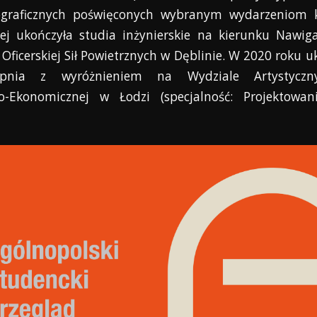
ograficznych
poświęconych wybranym wydarzeniom 
iej ukończyła studia
inżynierskie na kierunku Nawiga
 Oficerskiej Sił Powietrznych
w Dęblinie. W 2020 roku u
topnia z wyróżnieniem na Wydziale
Artystyc
o-Ekonomicznej w Łodzi (specjalność:
Projektowan