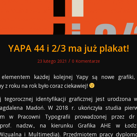
YAPA 44 i 2/3 ma już plakat!
/
23 lutego 2021
0 Komentarze
elementem każdej kolejnej Yapy są nowe grafiki, 
y z roku na rok było coraz ciekawiej!
 tegorocznej identyfikacji graficznej jest
urodzona 
agdalena Madoń. W 2018 r. ukończyła studia pierw
em w Pracowni Typografii prowadzonej przez dr
prof. nadzw., na kierunku Grafika AHE w Łodzi 
Wizualna i
Multimedia). Przedmiotem pracy dyplomo