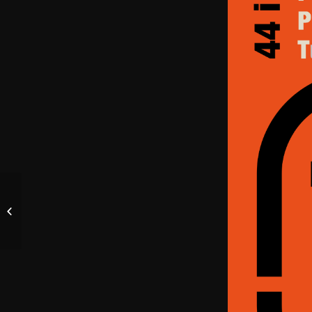
Yapa Home Office
[TRANSMISJA!]