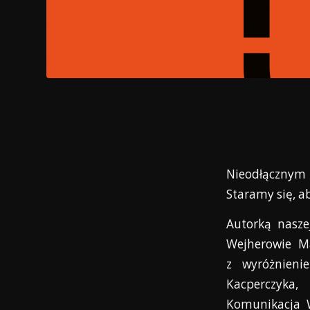
Nieodłącznym 
Staramy się, ab
Autorką naszej
Wejherowie
M
z
wyróżnieni
Kacperczyka,
Komunikacja 