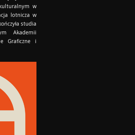
kulturalnym w
cja lotnicza w
kończyła studia
znym Akademii
ie Graficzne i