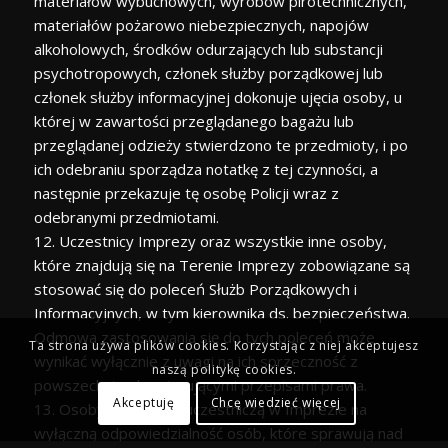
materiałów wybuchowych, wyrobów pirotechnicznych,
materiałów pożarowo niebezpiecznych, napojów
alkoholowych, środków odurzających lub substancji
psychotropowych, członek służby porządkowej lub
członek służby informacyjnej dokonuje ujęcia osoby, u
której w zawartości przeglądanego bagażu lub
przeglądanej odzieży stwierdzono te przedmioty, i po
ich odebraniu sporządza notatkę z tej czynności, a
następnie przekazuje tę osobę Policji wraz z
odebranymi przedmiotami.
12. Uczestnicy Imprezy oraz wszystkie inne osoby,
które znajdują się na Terenie Imprezy zobowiązane są
stosować się do poleceń Służb Porządkowych i
Informacyjnych, w tym kierownika ds. bezpieczeństwa.
Odmowa zastosowania się do tych poleceń może
Ta strona używa plików cookies. Korzystając z niej akceptujesz
wynikać wyłącznie z uwagi na ich sprzeczność z
naszą politykę cookies.
powszechnie obowiązującymi przepisami prawa.
Akceptuję
Chcę wiedzieć więcej
13. Osoby małoletnie uczestniczą w Imprezie na
wyłączną odpowiedzialność osób, które sprawują nad