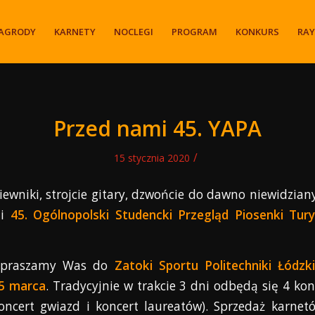
AGRODY
KARNETY
NOCLEGI
PROGRAM
KONKURS
RA
Przed nami 45. YAPA
/
15 stycznia 2020
iewniki, strojcie gitary, dzwońcie do dawno niewidzia
mi
45. Ogólnopolski Studencki Przegląd Piosenki Tur
zapraszamy Was do
Zatoki Sportu Politechniki Łódzki
15 marca
. Tradycyjnie w trakcie 3 dni odbędą się 4 kon
oncert gwiazd i koncert laureatów). Sprzedaż karnetó