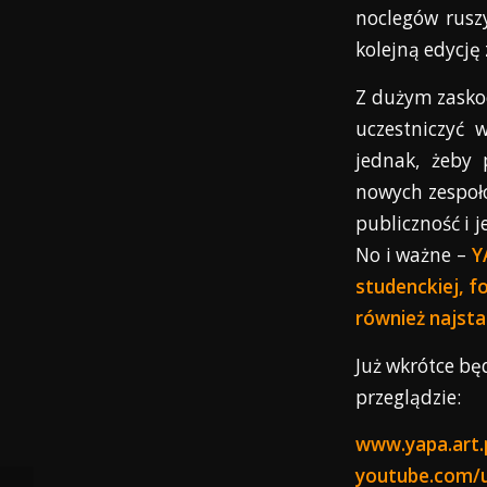
noclegów ruszy
kolejną edycję
Z dużym zaskoc
uczestniczyć
jednak, żeby 
nowych zespołó
publiczność i 
No i ważne –
Y
studenckiej, fo
również najsta
Już wkrótce bę
przeglądzie:
www.yapa.art.
youtube.com/