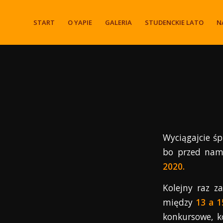
START
O YAPIE
GALERIA
STUDENCKIE LATO
N
Wyciągajcie śp
bo przed na
2020.
Kolejny raz 
między
13 a 
konkursowe, k