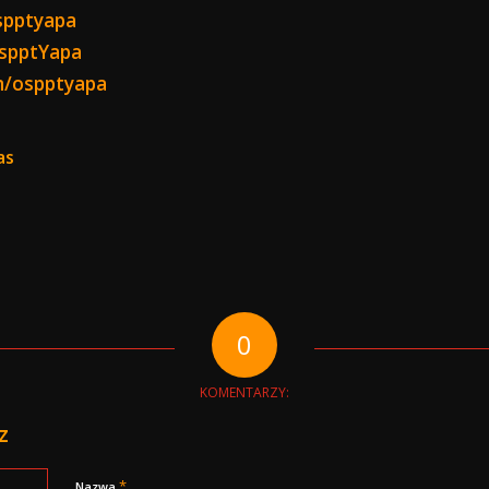
spptyapa
OspptYapa
m/ospptyapa
as
0
KOMENTARZY:
z
*
Nazwa