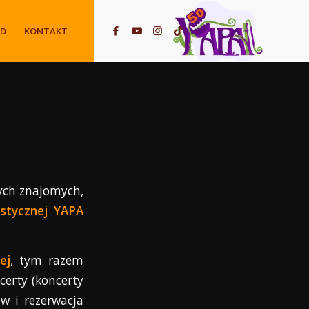
YD
KONTAKT
nych znajomych,
ystycznej YAPA
ej
, tym razem
certy (koncerty
w i rezerwacja