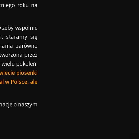
atniego roku na
w żeby wspólnie
t staramy się
chania zarówno
 tworzona przez
 wielu pokoleń.
wiecie piosenki
al w Polsce, ale
rmacje o naszym