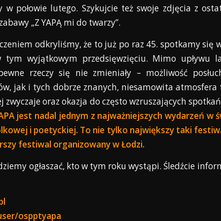
 w połowie lutego. Szykujcie też swoje zdjęcia z ost
 zabawy „Z YAPĄ mi do twarzy”.
zeniem odkryliśmy, że to już po raz 45. spotkamy się 
 w tym wyjątkowym przedsięwzięciu. Mimo upływu la
pewne rzeczy się nie zmieniały – możliwość posłu
w, jak i tych dobrze znanych, niesamowita atmosfera
jej zwyczaje oraz okazja do często wzruszających spotkań
APA jest nadal jednym z najważniejszych wydarzeń w ś
lkowej i poetyckiej. To nie tylko największy taki festiw
rszy festiwal organizowany w Łodzi.
dziemy ogłaszać, kto w tym roku wystąpi. Śledźcie info
pl
user/ospptyapa